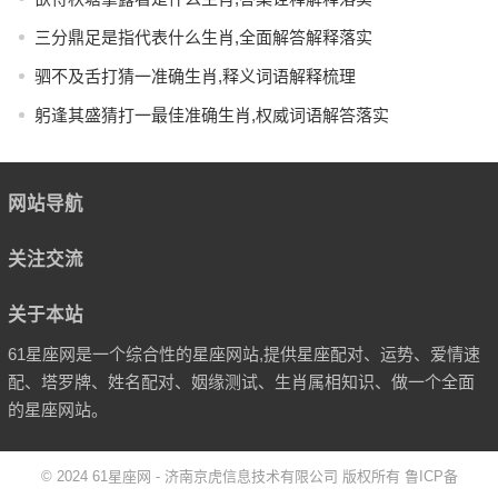
三分鼎足是指代表什么生肖,全面解答解释落实
驷不及舌打猜一准确生肖,释义词语解释梳理
躬逢其盛猜打一最佳准确生肖,权威词语解答落实
网站导航
关注交流
关于本站
61星座网是一个综合性的星座网站,提供星座配对、运势、爱情速
配、塔罗牌、姓名配对、姻缘测试、生肖属相知识、做一个全面
的星座网站。
© 2024
61星座网
- 济南京虎信息技术有限公司 版权所有
鲁ICP备