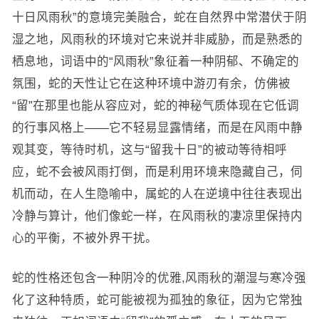
十日风雨秋”的意境完美融合，蛇在自然界中常潜伏于阴
湿之地，风雨秋的环境对它来说并非威胁，而是熟悉的
栖息地，词语中的“风雨秋”象征着一种阴郁、不确定的
氛围，蛇的天性让它在这种环境中游刃有余，仿佛被
“留”在那里也能从容应对，蛇的神秘气质体现在它低调
的行事风格上——它不轻易显露情绪，而是在风雨中静
观其变，等待时机，这与“留我十日”的被动等待相呼
应，蛇不会被风雨打倒，而是利用环境来隐藏自己，伺
机而动，在人生隐喻中，属蛇的人在逆境中往往表现出
冷静与算计，他们像蛇一样，在风雨秋的凄凉里保持内
心的平衡，不被外界干扰。
蛇的性格还包含一种阴冷的优雅,风雨秋的潮湿与寒冷强
化了这种特质，蛇可能被视为孤独的象征，因为它常独