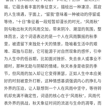
端，它蕴含着丰富的象征意义，描绘出一种凄凉、孤寂
的人生境遇，字面上，“留我”意味着一种被动的停留或
等待，“十日”象征着一段短暂却漫长的时光，“风雨秋”
则勾勒出秋天的风雨交加，带来阴冷、潮湿的氛围，整
体而言，这个词语表达的是一个人在风雨飘摇的秋季
里，被遗留下来独处十天的情景，隐喻着生活中的艰
难、孤独与忍耐，它可能源于对自然现象的感怀，引申
为人生中的低谷期，比如面对挫折、失去亲人或事业不
顺时，那种无助与阴郁的情绪，秋天本身是收获的季
节，但风雨的加入却让它变得萧瑟，正如人生中本应美
好的时刻被意外打断，这种情感基调强调内心的挣扎与
外界的压迫，让人联想到一个人在风雨中坚守，等待转
机却充满不确定性，词语的核心在于“风雨秋”，风雨代
表外界的挑战，秋天象征时间的流逝与生命的凋零，而