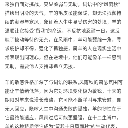
来独自面对挑战，突显脆弱与无助，词语中的“风雨秋”
描绘出阴冷的天气，羊的毛皮虽能保暖，却无法抵御持
续的潮湿与寒风，象征着人生中易受伤害的处境，羊的
温顺让它接受“留我”的命运，不反抗地忍耐十日，这反
映了被动等待的无奈，在风雨中，羊可能瑟缩一角，寻
求庇护却不得，强化了孤独感，属羊的人在现实生活中
常表现出同理心，但在逆境中，他们可能像羊一样感到
无助，需要他人支持却孤立无援。
羊的敏感性格加深了与词语的联系,风雨秋的萧瑟氛围可
能让羊情绪低落，因为它对环境变化极为敏锐，十天的
期限对羊来说漫长难熬，它可能不断咩叫寻求安慰，却
无人回应，隐喻人生中沟通失败的孤独，羊的韧性在于
它最终能适应，风雨过后可能更坚强，在十二生肖中，
羊的这种特质使它成为“留我十日风雨秋”的生动代表，