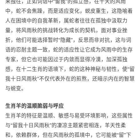
来独往，正如词语中“留我”的孤立感，在十天的风雨
中，蛇不会焦躁，而是适应变化，蜕皮重生，这隐喻着
人在困境中的自我革新，属蛇者往往在孤独中汲取力
量，将风雨秋的挑战转化为成长的契机，面对事业挫
折，他们可能选择暂时“隐藏”，反思而非对抗，这与词
语的忍耐主题一致，蛇的适应性让它成为风雨中的生存
专家，但它也可能因过于内敛而显得冷漠，加深孤独
感，在十二生肖的语境下，蛇的这种神秘与韧性，使“留
我十日风雨秋”不仅代表外在的煎熬，还暗示内在的智慧
与蜕变。
生肖羊的温顺脆弱与呼应
生肖羊的特征是温顺、敏感与易受环境影响，这些属性
与“留我十日风雨秋”的凄凉主题紧密相连，羊天性柔
和，依赖群体，但在风雨秋的孤境中，它可能被“留”下