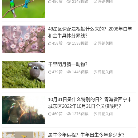
486
赞
2148
阅读
评论关闭
48星区速配是根据什么来的？2008年白羊
和金牛具体分界线？
458
赞
1538
阅读
评论关闭
千里明月猜一动物？
479
赞
1446
阅读
评论关闭
10月31日是什么特别的日？青海省西宁市
城东区2022年10月31日全员核酸吗？
460
赞
1376
阅读
评论关闭
属牛今年运程？牛年出生今年多少岁？