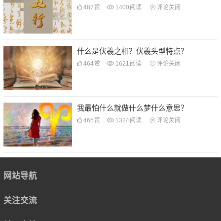
487
赞
1400
阅读
评论关闭
什么是伏羲之相？伏羲头型特点？
464
赞
1621
阅读
评论关闭
我最怕什么就做什么梦什么意思？
465
赞
1324
阅读
评论关闭
网站导航
关注交流