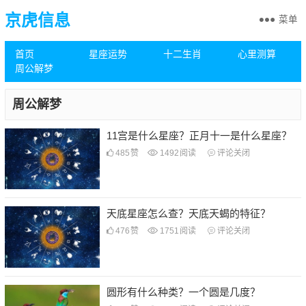
京虎信息
菜单
首页
星座运势
十二生肖
心里测算
周公解梦
周公解梦
11宫是什么星座？正月十一是什么星座？
485
赞
1492
阅读
评论关闭
天底星座怎么查？天底天蝎的特征？
476
赞
1751
阅读
评论关闭
圆形有什么种类？一个圆是几度？