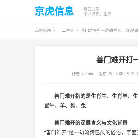
京虎信息
每日分享
星座运势、生肖
61星座网
十二生肖
善门难开打一准确生肖，词语揭
善门难开打
作者:
admin
发布: 2025-08-26 12:
善门难开指的是生肖牛、生肖羊、生
鼠牛、羊、狗、兔
善门难开的深层含义与文化背景
“善门难开”是一句流传已久的俗语，字面