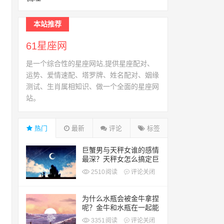
本站推荐
61星座网
是一个综合性的星座网站,提供星座配对、
运势、爱情速配、塔罗牌、姓名配对、姻缘
测试、生肖属相知识、做一个全面的星座网
站。
热门
最新
评论
标签
巨蟹男与天秤女谁的感情
最深？天秤女怎么搞定巨
蟹男？
2510
阅读
评论关闭
为什么水瓶会被金牛拿捏
呢？金牛和水瓶在一起能
长久么？
3351
阅读
评论关闭