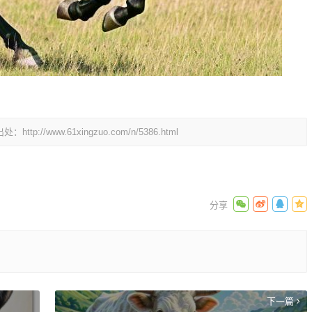
出处：
http://www.61xingzuo.com/n/5386.html
下一篇