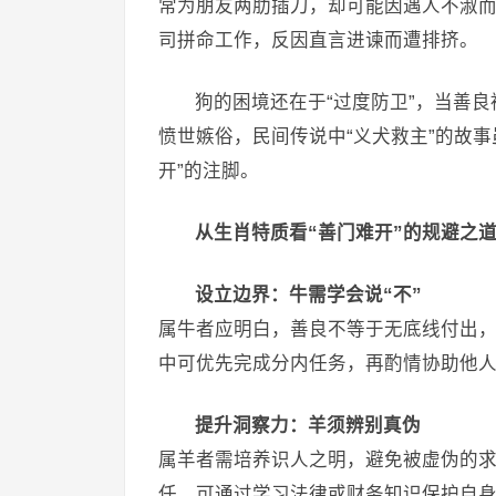
常为朋友两肋插刀，却可能因遇人不淑
司拼命工作，反因直言进谏而遭排挤。
狗的困境还在于“过度防卫”，当善
愤世嫉俗，民间传说中“义犬救主”的故
开”的注脚。
从生肖特质看“善门难开”的规避之
设立边界：牛需学会说“不”
属牛者应明白，善良不等于无底线付出，
中可优先完成分内任务，再酌情协助他
提升洞察力：羊须辨别真伪
属羊者需培养识人之明，避免被虚伪的
任，可通过学习法律或财务知识保护自