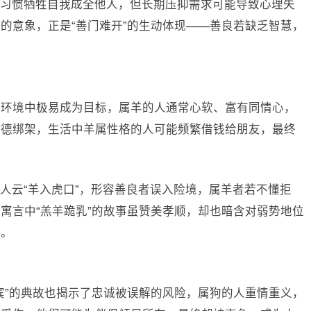
习惯牺牲自我成全他人，但长期压抑需求可能导致心理失
的意象，正是“善门难开”的生动体现——善良若缺乏智慧，
的环境中极易成为目标，属羊的人通常心软、富有同情心，
道德绑架，生活中羊属性格的人可能频繁借钱给朋友，最终
人云“羊入虎口”，形容善良者误入险境，属羊者若不懂拒
寓言中“羔羊跪乳”的故事虽赞美孝顺，却也暗含对弱势地位
噬。
宾”的典故也揭示了忠诚被误解的风险，属狗的人重情重义，