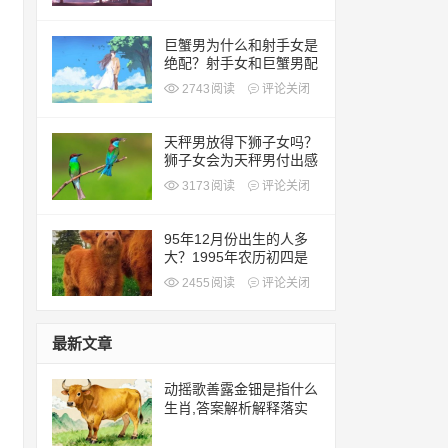
巨蟹男为什么和射手女是
绝配？射手女和巨蟹男配
吗？
2743
阅读
评论关闭
天秤男放得下狮子女吗？
狮子女会为天秤男付出感
情吗？
3173
阅读
评论关闭
95年12月份出生的人多
大？1995年农历初四是
公历几号？
2455
阅读
评论关闭
最新文章
动摇歌善露金钿是指什么
生肖,答案解析解释落实