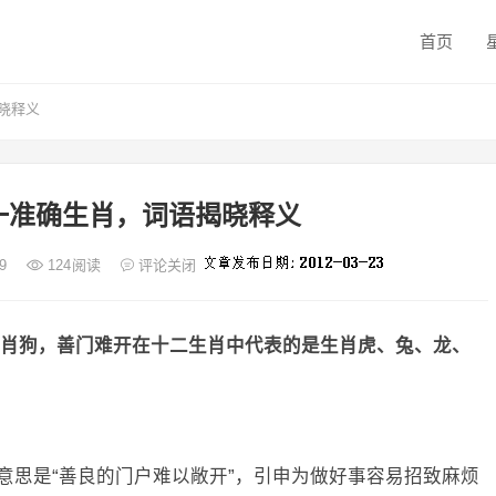
首页
晓释义
一准确生肖，词语揭晓释义
09
124
阅读
评论关闭
肖狗，善门难开在十二生肖中代表的是生肖虎、兔、龙、
意思是“善良的门户难以敞开”，引申为做好事容易招致麻烦