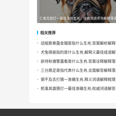
仁者无敌打一最佳生肖生肖，经典词语资询解释落
相关推荐
动摇歌善露金钿是指什么生肖,答案解析解释
犬兔俱毙指的是什么生肖,解释义最佳成语解
欲待秋塘擎露看是什么生肖,答案诠释解释落
三分鼎足是指代表什么生肖,全面解答解释落
驷不及舌打猜一准确生肖,释义词语解释梳理
躬逢其盛猜打一最佳准确生肖,权威词语解答