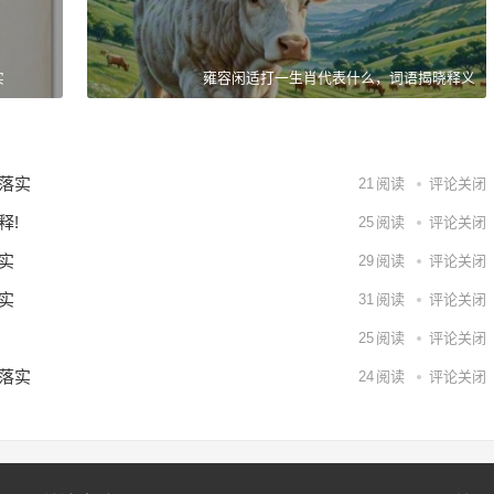
实
雍容闲适打一生肖代表什么，词语揭晓释义
落实
21
阅读
评论关闭
释!
25
阅读
评论关闭
实
29
阅读
评论关闭
实
31
阅读
评论关闭
25
阅读
评论关闭
落实
24
阅读
评论关闭