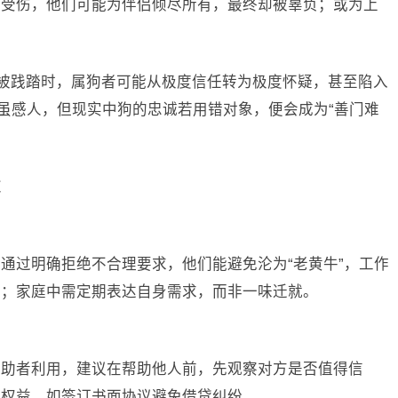
而受伤，他们可能为伴侣倾尽所有，最终却被辜负；或为上
良被践踏时，属狗者可能从极度信任转为极度怀疑，甚至陷入
事虽感人，但现实中狗的忠诚若用错对象，便会成为“善门难
道
通过明确拒绝不合理要求，他们能避免沦为“老黄牛”，工作
人；家庭中需定期表达自身需求，而非一味迁就。
求助者利用，建议在帮助他人前，先观察对方是否值得信
身权益，如签订书面协议避免借贷纠纷。