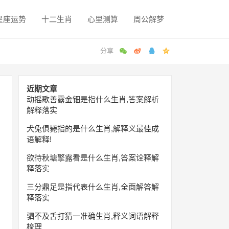
星座运势
十二生肖
心里测算
周公解梦
近期文章
动摇歌善露金钿是指什么生肖,答案解析
解释落实
犬兔俱毙指的是什么生肖,解释义最佳成
语解释!
欲待秋塘擎露看是什么生肖,答案诠释解
释落实
三分鼎足是指代表什么生肖,全面解答解
释落实
驷不及舌打猜一准确生肖,释义词语解释
梳理