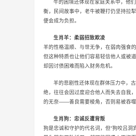
牛的困境还体现在家庭关系中，他们
衡，民间故事中，老牛被鞭打仍坚持拉犁
便会成为负担。
生肖羊：柔弱招致欺凌
羊的性格温顺、与世无争，在弱肉强食
但这种特质也让他们容易轻信他人或被
却因讨债困难而陷入财务危机。
羊的悲剧性还体现在群体压力中，古
绝，往往会因过度迎合他人而失去自我，
的无奈——善良需要棱角，否则易被吞
生肖狗：忠诚反遭背叛
狗是忠诚和守护的代名词，但“狗咬吕洞