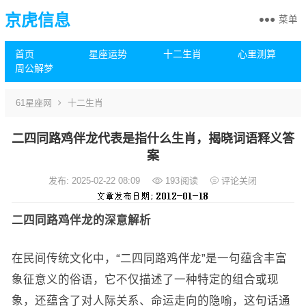
京虎信息
菜单
首页
星座运势
十二生肖
心里测算
周公解梦
61星座网
十二生肖
二四同路鸡伴龙代表是指什么生肖，揭晓词语释义答
案
发布: 2025-02-22 08:09
193
阅读
评论关闭
二四同路鸡伴龙的深意解析
在民间传统文化中，“二四同路鸡伴龙”是一句蕴含丰富
象征意义的俗语，它不仅描述了一种特定的组合或现
象，还蕴含了对人际关系、命运走向的隐喻，这句话通