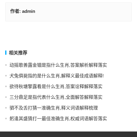
作者:
admin
装模作样打一生肖代表什么，词语谜底解释释义
热成迎接嘉宾临是指什么生肖，词语解释落实释义
上一篇
下一篇
相关推荐
动摇歌善露金钿是指什么生肖,答案解析解释落实
犬兔俱毙指的是什么生肖,解释义最佳成语解释!
欲待秋塘擎露看是什么生肖,答案诠释解释落实
三分鼎足是指代表什么生肖,全面解答解释落实
驷不及舌打猜一准确生肖,释义词语解释梳理
躬逢其盛猜打一最佳准确生肖,权威词语解答落实