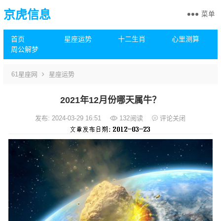
京虎信息
菜单
首页
星座运势
十二生肖
心里测算
周公解梦
61星座网
星座运势
2021年12月份哪天属牛？
发布: 2024-03-29 16:51
132
阅读
评论关闭